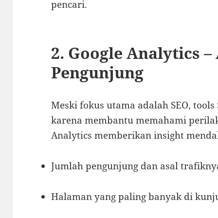
pencari.
2. Google Analytics –
Pengunjung
Meski fokus utama adalah SEO, tools S
karena membantu memahami perilak
Analytics memberikan insight mendal
Jumlah pengunjung dan asal trafikny
Halaman yang paling banyak di kunj