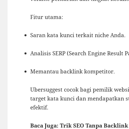
Fitur utama:
Saran kata kunci terkait niche Anda.
Analisis SERP (Search Engine Result P
Memantau backlink kompetitor.
Ubersuggest cocok bagi pemilik webs
target kata kunci dan mendapatkan st
efektif.
Baca Juga:
Trik SEO Tanpa Backlink