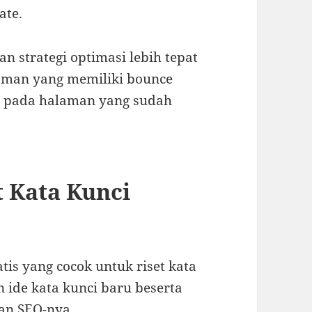
ate.
n strategi optimasi lebih tepat
aman yang memiliki bounce
en pada halaman yang sudah
t Kata Kunci
is yang cocok untuk riset kata
ide kata kunci baru beserta
tan SEO-nya.