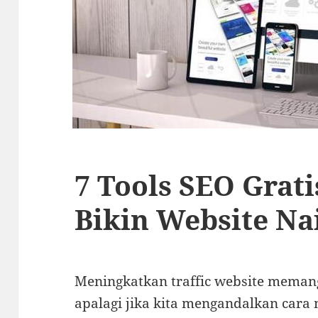
7 Tools SEO Grati
Bikin Website Nai
Meningkatkan traffic website memang
apalagi jika kita mengandalkan cara