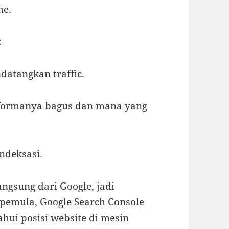
me.
:
datangkan traffic.
formanya bagus dan mana yang
ndeksasi.
angsung dari Google, jadi
i pemula, Google Search Console
ahui posisi website di mesin