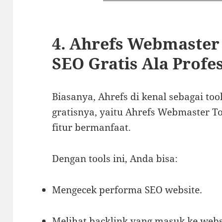
4. Ahrefs Webmaster 
SEO Gratis Ala Profe
Biasanya, Ahrefs di kenal sebagai too
gratisnya, yaitu Ahrefs Webmaster 
fitur bermanfaat.
Dengan tools ini, Anda bisa:
Mengecek performa SEO website.
Melihat backlink yang masuk ke webs