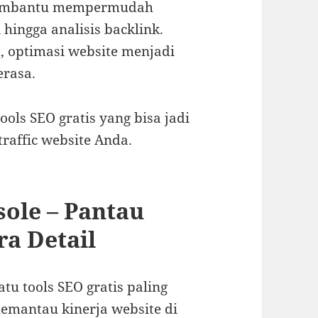
 membantu mempermudah
 hingga analisis backlink.
, optimasi website menjadi
erasa.
ools SEO gratis yang bisa jadi
raffic website Anda.
sole – Pantau
ra Detail
tu tools SEO gratis paling
memantau kinerja website di