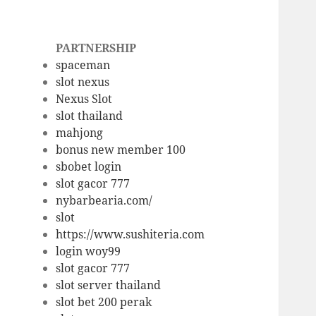
PARTNERSHIP
spaceman
slot nexus
Nexus Slot
slot thailand
mahjong
bonus new member 100
sbobet login
slot gacor 777
nybarbearia.com/
slot
https://www.sushiteria.com
login woy99
slot gacor 777
slot server thailand
slot bet 200 perak