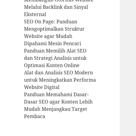
Melalui Backlink dan Sinyal
Eksternal
SEO On Page: Panduan
Mengoptimalkan Struktur
Website agar Mudah
Dipahami Mesin Pencari
Panduan Memilih Alat SEO
dan Strategi Analisis untuk
Optimasi Konten Online
Alat dan Analisis SEO Modern
untuk Meningkatkan Performa
Website Digital
Panduan Memahami Dasar-
Dasar SEO agar Konten Lebih
Mudah Menjangkau Target
Pembaca