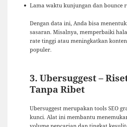
Lama waktu kunjungan dan bounce r
Dengan data ini, Anda bisa menentuka
sasaran. Misalnya, memperbaiki hal
rate tinggi atau meningkatkan kont
populer.
3. Ubersuggest – Rise
Tanpa Ribet
Ubersuggest merupakan tools SEO grat
kunci. Alat ini membantu menemukan 
volume pencarian dan tingkat kesuli