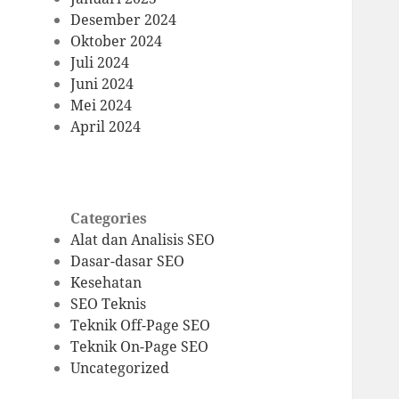
Desember 2024
Oktober 2024
Juli 2024
Juni 2024
Mei 2024
April 2024
Categories
Alat dan Analisis SEO
Dasar-dasar SEO
Kesehatan
SEO Teknis
Teknik Off-Page SEO
Teknik On-Page SEO
Uncategorized