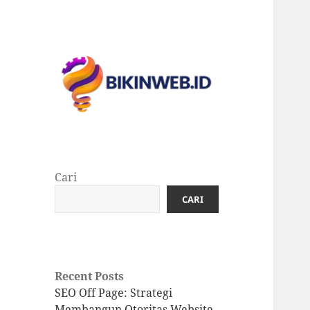
Satu langkah menyiapkan
Optimalkan
masa depan
Kehadiran Online
Anda dengan
Cari
BikinWeb.id:
CARI
Solusi SEO
Terbaik untuk
Situs Web Anda
Recent Posts
SEO Off Page: Strategi
Membangun Otoritas Website