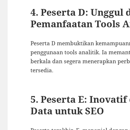
4.
Peserta D: Unggul
Pemanfaatan Tools A
Peserta D membuktikan kemampuan
penggunaan tools analitik. Ia meman
berkala dan segera menerapkan perb
tersedia.
5.
Peserta E: Inovatif
Data untuk SEO