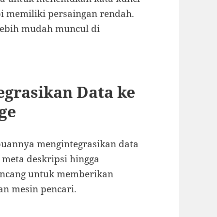
pi memiliki persaingan rendah.
lebih mudah muncul di
egrasikan Data ke
ge
uannya mengintegrasikan data
 meta deskripsi hingga
ancang untuk memberikan
an mesin pencari.