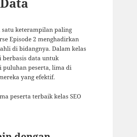
 Data
 satu keterampilan paling
ourse Episode 2 menghadirkan
ahli di bidangnya. Dalam kelas
i berbasis data untuk
 puluhan peserta, lima di
ereka yang efektif.
lima peserta terbaik kelas SEO
pin dengan