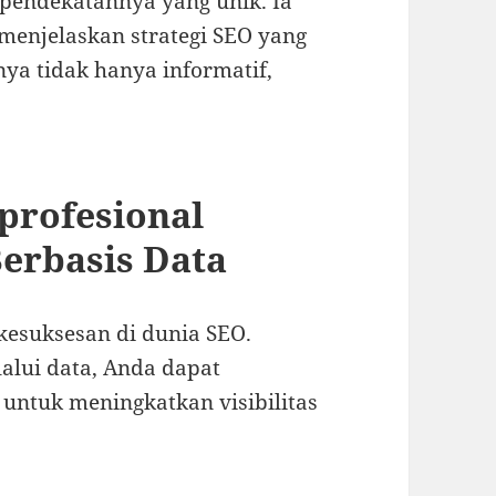
 pendekatannya yang unik. Ia
menjelaskan strategi SEO yang
ya tidak hanya informatif,
profesional
erbasis Data
 kesuksesan di dunia SEO.
lui data, Anda dapat
untuk meningkatkan visibilitas