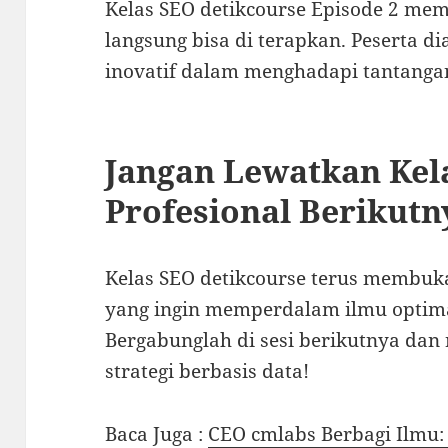
Kelas SEO detikcourse Episode 2 me
langsung bisa di terapkan. Peserta di
inovatif dalam menghadapi tantanga
Jangan Lewatkan Kel
Profesional Berikutn
Kelas SEO detikcourse terus membuka
yang ingin memperdalam ilmu optima
Bergabunglah di sesi berikutnya dan
strategi berbasis data!
Baca Juga :
CEO cmlabs Berbagi Ilmu: 