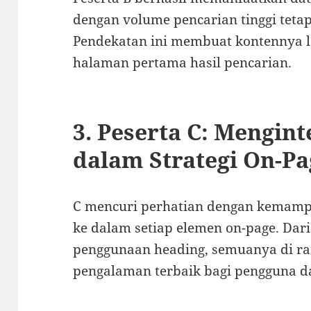
dengan volume pencarian tinggi teta
Pendekatan ini membuat kontennya 
halaman pertama hasil pencarian.
3.
Peserta C: Mengint
dalam Strategi On-Pa
C mencuri perhatian dengan kemamp
ke dalam setiap elemen on-page. Dari
penggunaan heading, semuanya di r
pengalaman terbaik bagi pengguna d