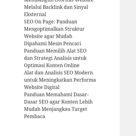
Melalui Backlink dan Sinyal
Eksternal
SEO On Page: Panduan
Mengoptimalkan Struktur
Website agar Mudah
Dipahami Mesin Pencari
Panduan Memilih Alat SEO
dan Strategi Analisis untuk
Optimasi Konten Online
Alat dan Analisis SEO Modern
untuk Meningkatkan Performa
Website Digital
Panduan Memahami Dasar-
Dasar SEO agar Konten Lebih
Mudah Menjangkau Target
Pembaca