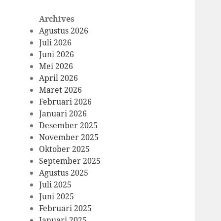
Archives
Agustus 2026
Juli 2026
Juni 2026
Mei 2026
April 2026
Maret 2026
Februari 2026
Januari 2026
Desember 2025
November 2025
Oktober 2025
September 2025
Agustus 2025
Juli 2025
Juni 2025
Februari 2025
Januari 2025