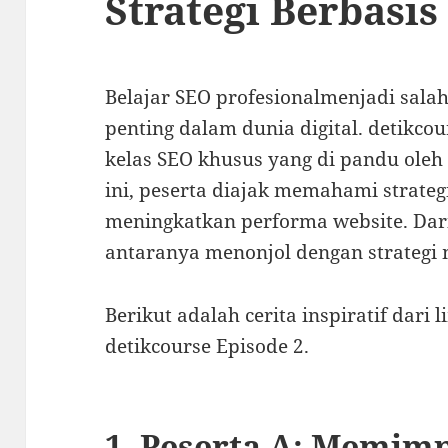
Strategi Berbasis
Belajar SEO profesionalmenjadi salah
penting dalam dunia digital. detikc
kelas SEO khusus yang di pandu oleh 
ini, peserta diajak memahami strateg
meningkatkan performa website. Dari
antaranya menonjol dengan strategi m
Berikut adalah cerita inspiratif dari 
detikcourse Episode 2.
1.
Peserta A: Memim