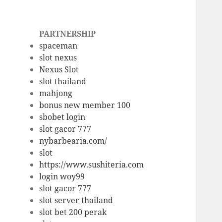
PARTNERSHIP
spaceman
slot nexus
Nexus Slot
slot thailand
mahjong
bonus new member 100
sbobet login
slot gacor 777
nybarbearia.com/
slot
https://www.sushiteria.com
login woy99
slot gacor 777
slot server thailand
slot bet 200 perak