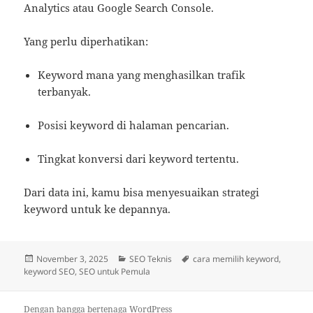
Analytics atau Google Search Console.
Yang perlu diperhatikan:
Keyword mana yang menghasilkan trafik
terbanyak.
Posisi keyword di halaman pencarian.
Tingkat konversi dari keyword tertentu.
Dari data ini, kamu bisa menyesuaikan strategi
keyword untuk ke depannya.
Diposkan
Kategori
Tag
November 3, 2025
SEO Teknis
cara memilih keyword
,
pada
keyword SEO
,
SEO untuk Pemula
Dengan bangga bertenaga WordPress